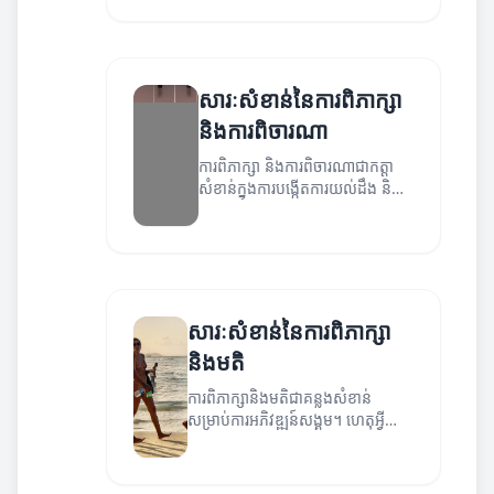
និងមតិ។
សារៈសំខាន់នៃការពិភាក្សា
និងការពិចារណា
ការពិភាក្សា និងការពិចារណាជាកត្តា
សំខាន់ក្នុងការបង្កើតការយល់ដឹង និង
ចំណេះដឹង។
សារៈសំខាន់នៃការពិភាក្សា
និងមតិ
ការពិភាក្សានិងមតិជាគន្លងសំខាន់
សម្រាប់ការអភិវឌ្ឍន៍សង្គម។ ហេតុអ្វី
បានជា? ចូរបង្ហាញពីសារៈសំខាន់នៃវា។