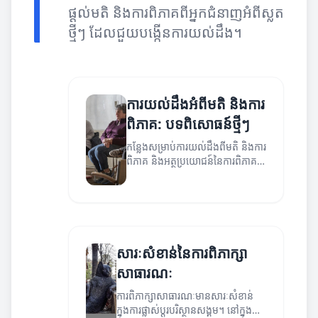
ផ្តល់មតិ និងការពិភាគពីអ្នកជំនាញអំពីស្លត
ថ្មីៗ ដែលជួយបង្កើនការយល់ដឹង។
ការយល់ដឹងអំពីមតិ និងការ
ពិភាគ: បទពិសោធន៍ថ្មីៗ
កន្លែងសម្រាប់ការយល់ដឹងពីមតិ និងការ
ពិភាគ និងអត្ថប្រយោជន៍នៃការពិភាគ
នៅក្នុងសង្គម
សារៈសំខាន់នៃការពិភាក្សា
សាធារណៈ
ការពិភាក្សាសាធារណៈមានសារៈសំខាន់
ក្នុងការផ្លាស់ប្តូរបរិស្ថានសង្គម។ នៅក្នុង