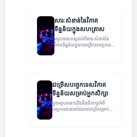
សារៈសំខាន់នៃវិភាគ
ទិន្នន័យក្នុងសហគ្រាស
អត្ថបទនេះពន្យល់អំពីសារៈសំខាន់នៃ
វិភាគទិន្នន័យក្នុងការពង្រីកសមត្ថភាព
របស់អាជីវកម្ម។
ជម្រើសបច្ចេកទេសវិភាគ
ទិន្នន័យសម្រាប់អ្នកសិក្សា
ក្នុងអត្ថបទនេះយើងនឹងពិភាក្សាអំពី
បច្ចេកទេសនានាដែលអាចប្រើសម្រាប់
វិភាគទិន្នន័យសម្រាប់អ្នកសិក្សា។