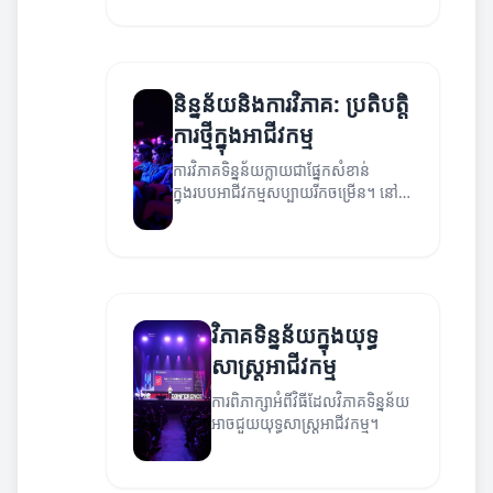
វិធីសាស្ត្រដែលអាចអនុវត្តបាន។
និន្នន័យនិងការវិភាគ: ប្រតិបត្តិ
ការថ្មីក្នុងអាជីវកម្ម
ការវិភាគទិន្នន័យក្លាយជាផ្នែកសំខាន់
ក្នុងរបបអាជីវកម្មសប្បាយរីកចម្រើន។ នៅ
ក្នុងអត្ថបទនេះយើងនឹងសិក្សាអំពីនិន្នន័យ
ថ្មីៗនិងការវិភាគសម្រាប់ប្រតិបត្តិការថ្មីៗ។
វិភាគទិន្នន័យក្នុងយុទ្ធ
សាស្ត្រអាជីវកម្ម
ការពិភាក្សាអំពីវិធីដែលវិភាគទិន្នន័យ
អាចជួយយុទ្ធសាស្ត្រអាជីវកម្ម។