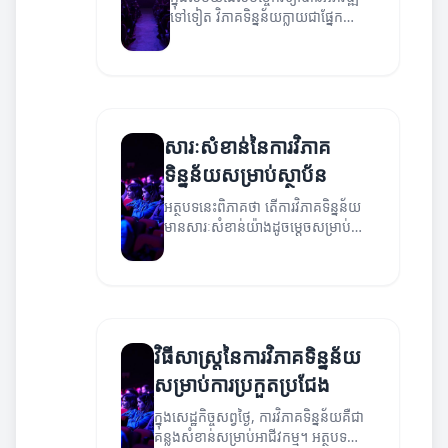
ទៅទៀត វិភាគទិន្នន័យក្លាយជាផ្នែក
សំខាន់សម្រាប់អាជីវកម្មពេលនេះ។
សារៈសំខាន់នៃការវិភាគ
ទិន្នន័យសម្រាប់ស្ថាប័ន
អត្ថបទនេះពិភាគថា តើការវិភាគទិន្នន័យ
មានសារៈសំខាន់យ៉ាងដូចម្តេចសម្រាប់
ស្ថាប័ន និងវិធីដែលវាអាចជួយក្នុងការ
សម្រេចចិត្ត។
វិធីសាស្ត្រនៃការវិភាគទិន្នន័យ
សម្រាប់ការប្រកួតប្រជែង
ក្នុងសេដ្ឋកិច្ចសព្វថ្ងៃ, ការវិភាគទិន្នន័យគឺជា
គន្លងសំខាន់សម្រាប់អាជីវកម្ម។ អត្ថបទនេះ