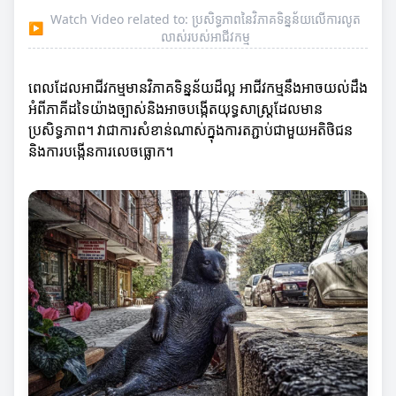
Watch Video related to: ប្រសិទ្ធភាពនៃវិភាគទិន្នន័យលើការលូត
▶
លាស់របស់អាជីវកម្ម
ពេលដែលអាជីវកម្មមានវិភាគទិន្នន័យដ៏ល្អ អាជីវកម្មនឹងអាចយល់ដឹង
អំពីភាគីដទៃយ៉ាងច្បាស់និងអាចបង្កើតយុទ្ធសាស្ត្រដែលមាន
ប្រសិទ្ធភាព។ វាជាការសំខាន់ណាស់ក្នុងការតភ្ជាប់ជាមួយអតិថិជន
និងការបង្កើនការលេចធ្លោក។