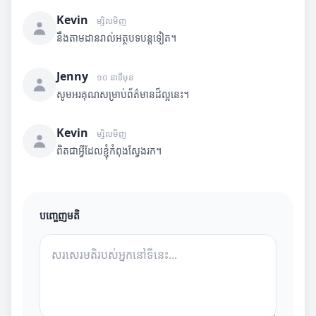
Kevin
ម្សិលមិញ
នឹងតាមដានរាល់អត្ថបទបន្តទៀត។
Jenny
១០ នាទីមុន
សូមអរគុណសម្រាប់ព័ត៌មានដ៏ល្អនេះ។
Kevin
ម្សិលមិញ
ពិតជាអ្វីដែលខ្ញុំកំពុងស្វែងរក។
បញ្ចេញមតិ