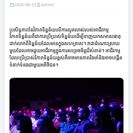
2026-06-23
Admin
ប្រសិទ្ធភាពនៃវិភាគទិន្នន័យលើការលូតលាស់របស់អាជីវកម្ម
វិភាគទិន្នន័យគឺជាការប្រើប្រាស់ទិន្នន័យដើម្បីទាញយកសមាសធាតុ
ជាក់លាក់ពីទិន្នន័យដែលមានក្នុងសហគ្រាស។ វាជាដំណោះស្រាយ
មួយដែលអាចជួយអាជីវកម្មក្នុងការសម្រេចចិត្តដ៏សំខាន់។ អាជីវកម្ម
ដែលប្រើប្រាស់វិភាគទិន្នន័យខ្ពស់គឺអាចមានភាពរឹងមាំនិងអាចបង្កើន
ទំនាក់ទំនងជាមួយអតិថិជន។