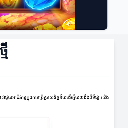
មី
ួយអាជីវកម្មក្នុងការប្រើប្រាស់ទិន្នន័យដើម្បីយល់ដឹងពីទីផ្សារ និង