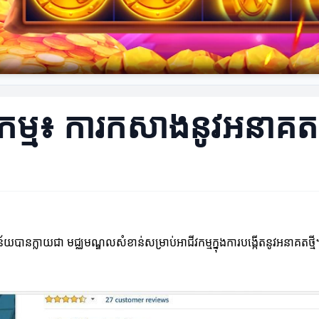
ីវកម្ម៖ ការកសាងនូវអនាគតថ្
បានក្លាយជា មជ្ឈមណ្ឌលសំខាន់សម្រាប់អាជីវកម្មក្នុងការបង្កើតនូវអនាគតថ្មី។ វាជ